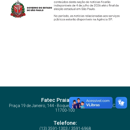
Fatec Praia Grande
Praça 19 de Janeiro, 144 - Boqueirão - Praia Grande/SP - CEP:
11700-100
Telefone:
(13) 3591-1303 / 3591-6968