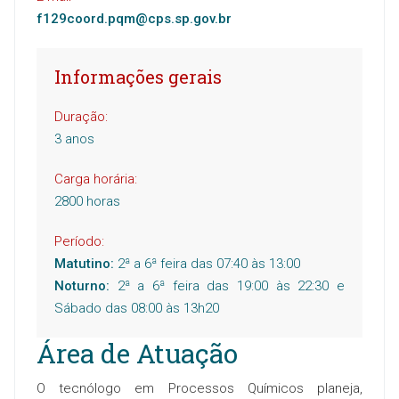
f129coord.pqm@cps.sp.gov.br
Informações gerais
Duração:
3 anos
Carga horária:
2800 horas
Período:
Matutino:
2ª a 6ª feira das 07:40 às 13:00
Noturno:
2ª a 6ª feira das 19:00 às 22:30 e
Sábado das 08:00 às 13h20
Área de Atuação
O tecnólogo em Processos Químicos planeja,