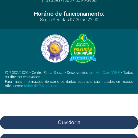
(13) 3591-1303 / 3591-6968
Horário de funcionamento:
Seg. a Sex. das 07:30 às 22:00
Núcleo de Educação e
Popularização de Ciência e
Tecnologia
© 2002/2026 - Centro Paula Souza - Desenvolvido por
AssCom/WEB
- Todos
os direitos reservados.
Contribui para a divulgação do
Para mais informações de como os dados pessoais são tratados em nosso
site acesse
Aviso de Privacidade
.
conhecimento científico e tecnológico,
especialmente nos tópicos relacionados à
química.
Ouvidoria
Ver Projeto