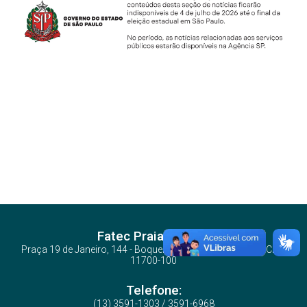
Fatec Praia Grande
Praça 19 de Janeiro, 144 - Boqueirão - Praia Grande/SP - CEP:
11700-100
Telefone:
(13) 3591-1303 / 3591-6968